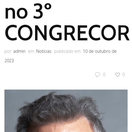
no 3º
CONGRECOR
por
admin
em
Notícias
publicado em
10 de outubro de
2023
0
0