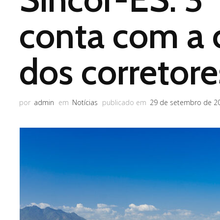
conta com a
dos corretore
por
admin
em
Notícias
publicado em
29 de setembro de 2