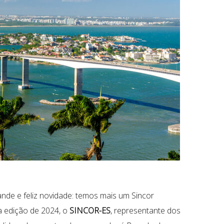
e e feliz novidade: temos mais um Sincor
da edição de 2024, o
SINCOR-ES
, representante dos