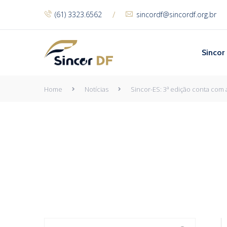
/
(61) 3323.6562
sincordf@sincordf.org.br
Sincor
Home
Notícias
Sincor-ES: 3ª edição conta com