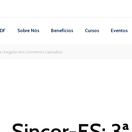
 DF
Sobre Nós
Benefícios
Cursos
Eventos
 a chegada dos corretores capixabas
Sincor-ES: 3ª