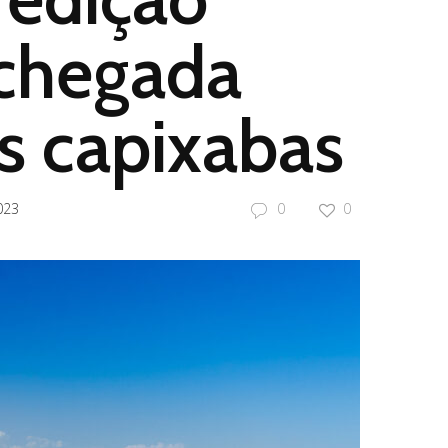
 chegada
s capixabas
023
0
0