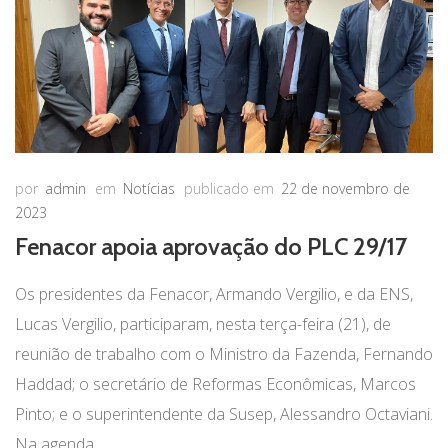
por
admin
em
Notícias
publicado em
22 de novembro de
2023
Fenacor apoia aprovação do PLC 29/17
Os presidentes da Fenacor, Armando Vergilio, e da ENS,
Lucas Vergilio, participaram, nesta terça-feira (21), de
reunião de trabalho com o Ministro da Fazenda, Fernando
Haddad; o secretário de Reformas Econômicas, Marcos
Pinto; e o superintendente da Susep, Alessandro Octaviani.
Na agenda,...