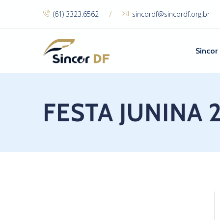
/
(61) 3323.6562
sincordf@sincordf.org.br
Sincor
FESTA JUNINA 